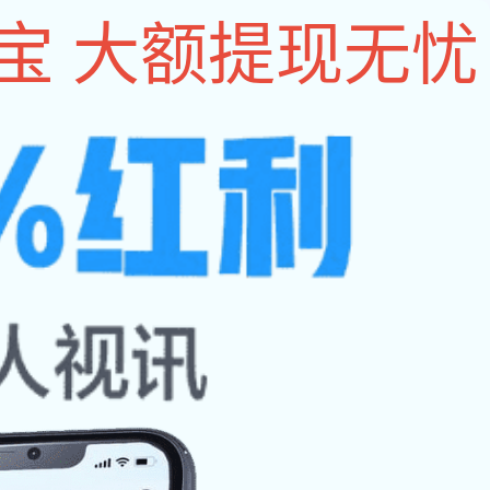
网站地图
在线留言
服务热线：
158-2081-0948
制造等
0769-87037929
ng娱乐 中心
在线留言
人才招聘
联系ng娱乐