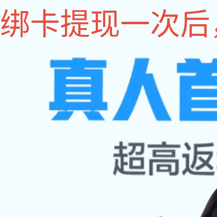
ng娱乐
欢迎访问NG娱乐官网-追求健康,你我一起成长 网站！
HELONG HARDWARE TECHNOLOGY
网站ng娱乐
铝合金压铸件
锌合金压铸件
模具制造