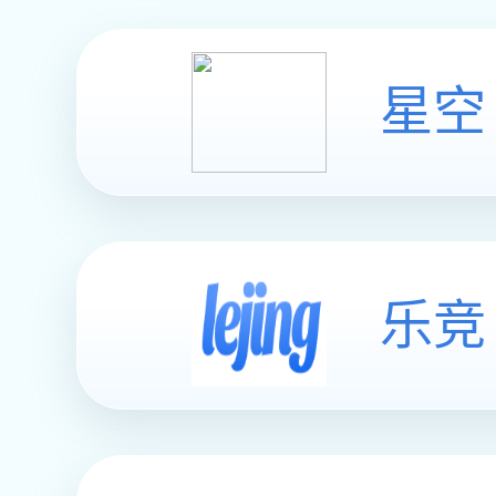
友情链接：
关于ng娱乐
产品中心
n