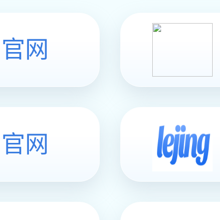
[查看原图片]
[返回]
[上一个:DUAL横梁插座]
[下一个:锌合金撑杆插座]
Link锌合金压盖
158-2081-094
g娱乐 资讯