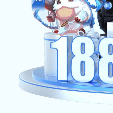
ng娱乐:
158-2081-0948