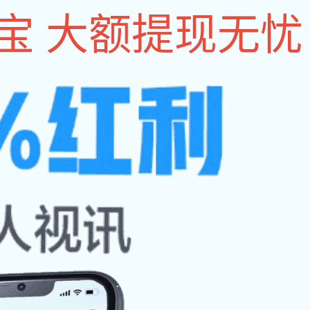
网站地图
在线留言
服务热线：
158-2081-0948
制造等
0769-87037929
ng娱乐 中心
在线留言
人才招聘
联系ng娱乐