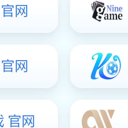
158-2081-094
g娱乐 资讯
周一到周日 8:30-20:00
g娱乐 中心
（欢迎来电咨询）
业资讯
见问题
ng娱乐:售前、中、后在线服
【】访问量：
【】 【
GMAP
】
胶制品