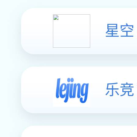
友情链接：