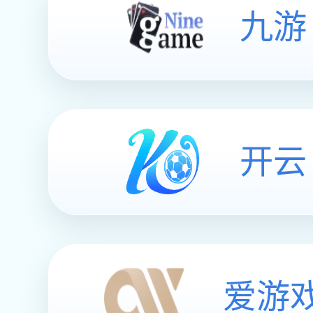
关于ng娱乐
产品中心
n
公司简介
铝合金压铸件
n
企业形象
锌合金压铸件
行
应用行业
模具制造
常
联系ng娱乐
五金制造
五金冲压
塑胶制品
NG娱乐官网-追求健康,你我一起成长 © Copyright 技术支持：【】【】 
底部相关搜索：
铝合金压铸件
锌合金压铸
模具制造
五金制造
五金冲压
塑