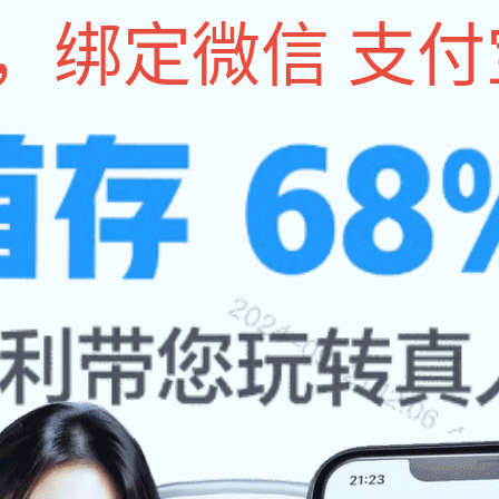
专注提供高品质压铸件
主营：铝合金压铸件/锌合金压铸件/压铸模具及五金
产品中心
应用行业
企业形象
关于ng娱乐