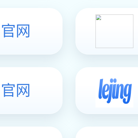
[查看原图片]
[返回]
ng娱乐:[上一个:五金冲压]
ng娱乐:[下一个:五金冲压]
五金冲压